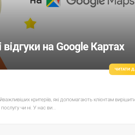
 відгуки на Google Картах
ЧИТАТИ Д
айважливіших критеріїв, які допомагають клієнтам вирішити
послугу чи ні. У нас ви...