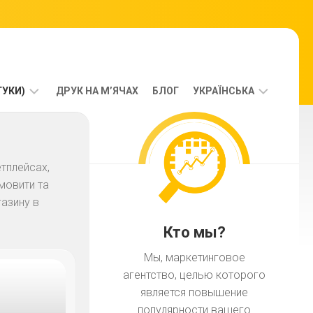
ГУКИ)
ДРУК НА М’ЯЧАХ
БЛОГ
УКРАЇНСЬКА
РУССКИЙ
УКРАЇНСЬКА
етплейсах,
амовити та
газину в
Кто мы?
Мы, маркетинговое
агентство, целью которого
является повышение
популярности вашего