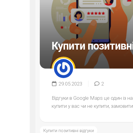
Купити позитивні
29.05.2023
2
Відгуки в Google Maps це один із н
купити у вас чи не купити, замовити 
Купити позитивні відгуки