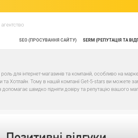
 агентство
SEO (ПРОСУВАННЯ САЙТУ)
SERM (РЕПУТАЦІЯ ТА ВІД
ВІДГУКИ
НА
PROM
у роль для інтернет-магазинів та компаній, особливо на марк
и та Хотлайн. Тому в нашій компанії Get-5-stars ви можете з
ВІДГУКИ
НА
ків допомагає швидко підняти довіру та репутацію вашого ма
ROZETKA
ВІДГУКИ
НА
GOOGLE
MAPS
ВІДГУКИ