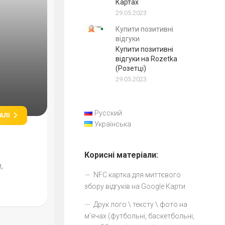
Картах
29.05.2023
Купити позитивні
відгуки
Купити позитивні
відгуки на Rozetka
(Розетці)
29.05.2023
Русский
АЛІ
Українська
Корисні матеріали:
,
NFC картка для миттєвого
збору відгуків на Google Карти
Друк лого \ тексту \ фото на
м’ячах (футбольні, баскетбольні,