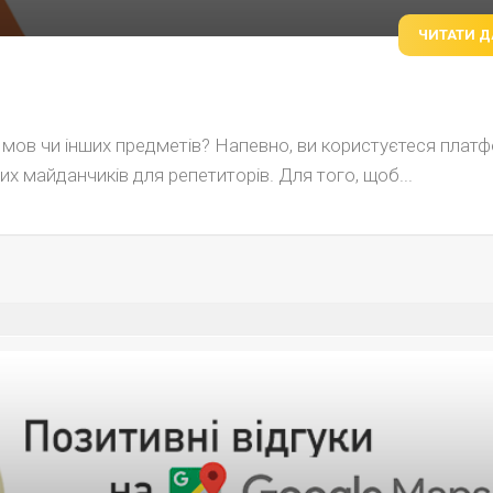
ЧИТАТИ Д
р мов чи інших предметів? Напевно, ви користуєтеся пла
их майданчиків для репетиторів. Для того, щоб...